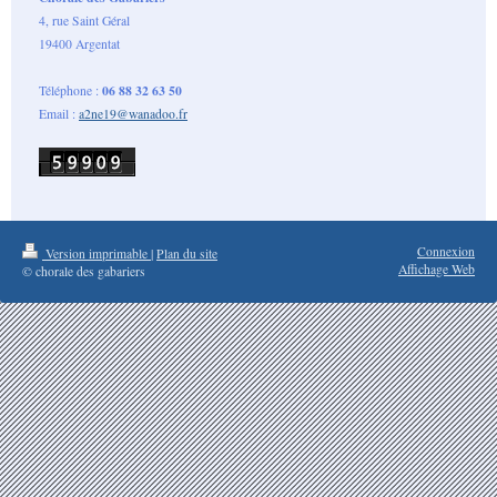
4, rue Saint Géral
19400 Argentat
06 88 32 63 50
Téléphone :
Email :
a2ne19@wanadoo.fr
Connexion
Version imprimable
|
Plan du site
Affichage Web
© chorale des gabariers