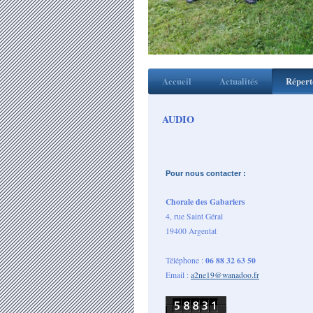
Accueil
Actualités
Répert
AUDIO
Pour nous contacter :
Chorale des Gabariers
4, rue Saint Géral
19400 Argentat
06 88 32 63 50
Téléphone :
Email :
a2ne19@wanadoo.fr