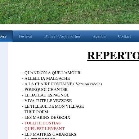
oire
Festival
D'hier à Aujourd'hui
Agenda
Contact
REPERTO
- QUAND ON A QUE L'AMOUR
- ALLELUIA MALGACHE
- A LA CLAIRE FONTAINE ( Version créole)
- POURQUOI CHANTER
- LE BATEAU ESPAGNOL
- VIVA TUTE LE VEZZOSE
- LE TILLEUL DE MON VILLAGE
- TIBIE POEM
- LES MARINS DE GROIX
-
TOLLITE HOSTIAS
-
QUEL EST L'ENFANT
- LES MAITRES GABARIERS