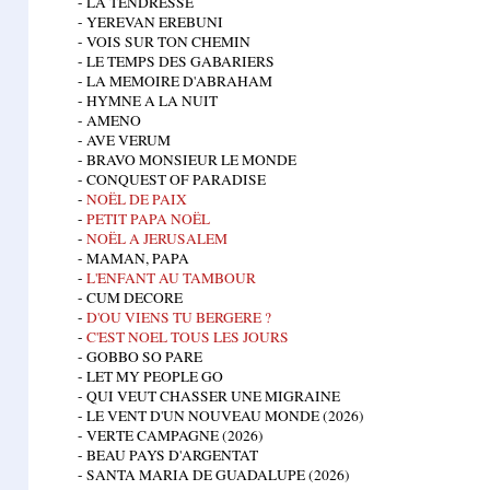
- LA TENDRESSE
- YEREVAN EREBUNI
- VOIS SUR TON CHEMIN
- LE TEMPS DES GABARIERS
- LA MEMOIRE D'ABRAHAM
- HYMNE A LA NUIT
- AMENO
- AVE VERUM
- BRAVO MONSIEUR LE MONDE
- CONQUEST OF PARADISE
-
NOËL DE PAIX
-
PETIT PAPA NOËL
-
NOËL A JERUSALEM
- MAMAN, PAPA
-
L'ENFANT AU TAMBOUR
- CUM DECORE
-
D'OU VIENS TU BERGERE ?
-
C'EST NOEL TOUS LES JOURS
- GOBBO SO PARE
- LET MY PEOPLE GO
- QUI VEUT CHASSER UNE MIGRAINE
- LE VENT D'UN NOUVEAU MONDE (2026)
- VERTE CAMPAGNE (2026)
- BEAU PAYS D'ARGENTAT
- SANTA MARIA DE GUADALUPE (2026)